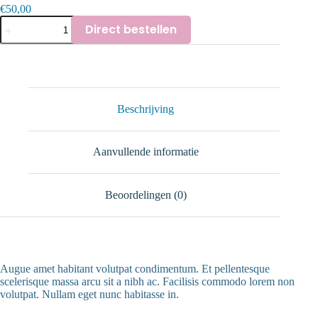
€
50,00
Proteine
Direct bestellen
shakes
aantal
Beschrijving
Aanvullende informatie
Beoordelingen (0)
Augue amet habitant volutpat condimentum. Et pellentesque
scelerisque massa arcu sit a nibh ac. Facilisis commodo lorem non
volutpat. Nullam eget nunc habitasse in.